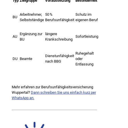
Typ
Zielgruppe
Voraussetzung
Besonderheit
Arbeitnehmer,
50 %
Schutz im
BU
Selbstständige
Berufsunfähigkeit
eigenen Beruf
Ergänzung zur
längere
AU
Sofortleistung
BU
Krankschreibung
Ruhegehalt
Dienstunfähigkeit
DU
Beamte
oder
nach BBG
Entlassung
Mehr erfahren zur Berufsunfähigkeitsversicherung
Wuppertal?
Dann schreiben Sie uns einfach kurz per
WhatsApp an.