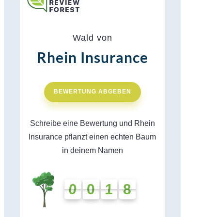
Wald von
Rhein Insurance
BEWERTUNG ABGEBEN
Schreibe eine Bewertung und Rhein
Insurance pflanzt einen echten Baum
in deinem Namen
0
0
1
8
0
0
1
8
0
7