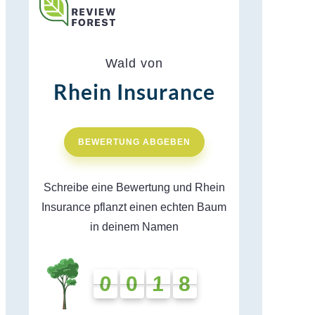
Wald von
Rhein Insurance
BEWERTUNG ABGEBEN
Schreibe eine Bewertung und Rhein
Insurance pflanzt einen echten Baum
in deinem Namen
0
0
1
8
0
0
1
8
0
7