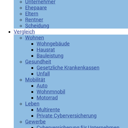
Unternehmer
Ehepaare
Eltern
Rentner
Scheidung
Vergleich
Wohnen
Wohngebäude
Hausrat
Bauleistung
Gesundheit
Gesetzliche Krankenkassen
Unfall
Mobilität
Auto
Wohnmnobil
Motorrad
Leben
Multirente
Private Cyberversicherung
Gewerbe
Cyberversicherung für Unternehmen