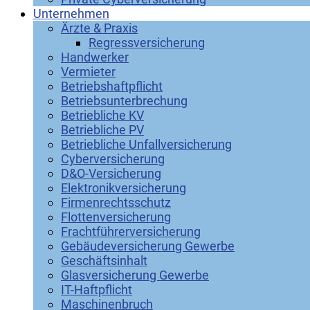
Unternehmen
Ärzte & Praxis
Regressversicherung
Handwerker
Vermieter
Betriebshaftpflicht
Betriebsunterbrechung
Betriebliche KV
Betriebliche PV
Betriebliche Unfallversicherung
Cyberversicherung
D&O-Versicherung
Elektronikversicherung
Firmenrechtsschutz
Flottenversicherung
Frachtführerversicherung
Gebäudeversicherung Gewerbe
Geschäftsinhalt
Glasversicherung Gewerbe
IT-Haftpflicht
Maschinenbruch