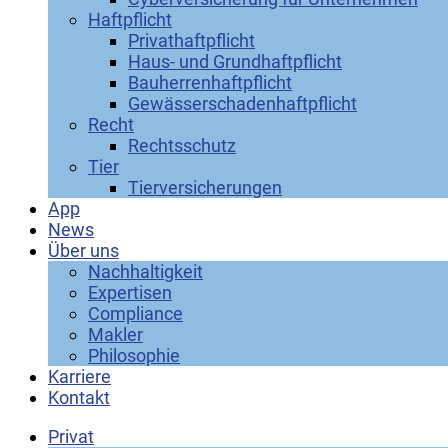
Haftpflicht
Privathaftpflicht
Haus- und Grundhaftpflicht
Bauherrenhaftpflicht
Gewässerschadenhaftpflicht
Recht
Rechtsschutz
Tier
Tierversicherungen
App
News
Über uns
Nachhaltigkeit
Expertisen
Compliance
Makler
Philosophie
Karriere
Kontakt
Privat