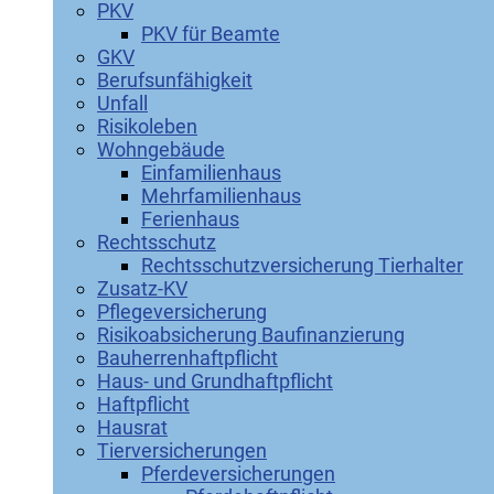
PKV
PKV für Beamte
GKV
Berufsunfähigkeit
Unfall
Risikoleben
Wohngebäude
Einfamilienhaus
Mehrfamilienhaus
Ferienhaus
Rechtsschutz
Rechtsschutzversicherung Tierhalter
Zusatz-KV
Pflegeversicherung
Risikoabsicherung Baufinanzierung
Bauherrenhaftpflicht
Haus- und Grundhaftpflicht
Haftpflicht
Hausrat
Tierversicherungen
Pferdeversicherungen