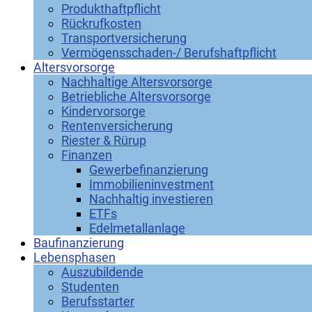
Produkthaftpflicht
Rückrufkosten
Transportversicherung
Vermögensschaden-/ Berufshaftpflicht
Altersvorsorge
Nachhaltige Altersvorsorge
Betriebliche Altersvorsorge
Kindervorsorge
Rentenversicherung
Riester & Rürup
Finanzen
Gewerbefinanzierung
Immobilieninvestment
Nachhaltig investieren
ETFs
Edelmetallanlage
Baufinanzierung
Lebensphasen
Auszubildende
Studenten
Berufsstarter