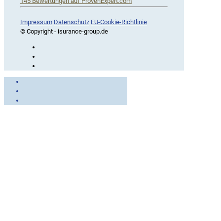
145
Bewertungen auf ProvenExpert.com
iSurance
Impressum
Datenschutz
EU-Cookie-Richtlinie
© Copyright - isurance-group.de