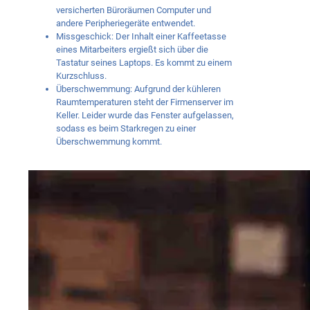
versicherten Büroräumen Computer und
andere Peripheriegeräte entwendet.
Missgeschick: Der Inhalt einer Kaffeetasse
eines Mitarbeiters ergießt sich über die
Tastatur seines Laptops. Es kommt zu einem
Kurzschluss.
Überschwemmung: Aufgrund der kühleren
Raumtemperaturen steht der Firmenserver im
Keller. Leider wurde das Fenster aufgelassen,
sodass es beim Starkregen zu einer
Überschwemmung kommt.