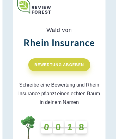
Wald von
Rhein Insurance
BEWERTUNG ABGEBEN
Schreibe eine Bewertung und Rhein
Insurance pflanzt einen echten Baum
in deinem Namen
0
0
1
8
0
0
1
8
0
7