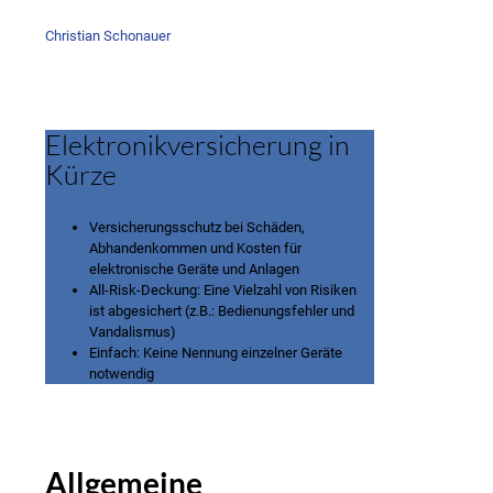
Christian Schonauer
Elektronikversicherung in
Kürze
Versicherungsschutz bei Schäden,
Abhandenkommen und Kosten für
elektronische Geräte und Anlagen
All-Risk-Deckung: Eine Vielzahl von Risiken
ist abgesichert (z.B.: Bedienungsfehler und
Vandalismus)
Einfach: Keine Nennung einzelner Geräte
notwendig
Allgemeine