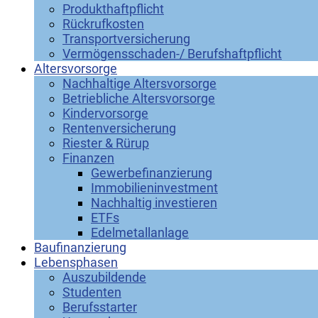
Produkthaftpflicht
Rückrufkosten
Transportversicherung
Vermögensschaden-/ Berufshaftpflicht
Altersvorsorge
Nachhaltige Altersvorsorge
Betriebliche Altersvorsorge
Kindervorsorge
Rentenversicherung
Riester & Rürup
Finanzen
Gewerbefinanzierung
Immobilieninvestment
Nachhaltig investieren
ETFs
Edelmetallanlage
Baufinanzierung
Lebensphasen
Auszubildende
Studenten
Berufsstarter