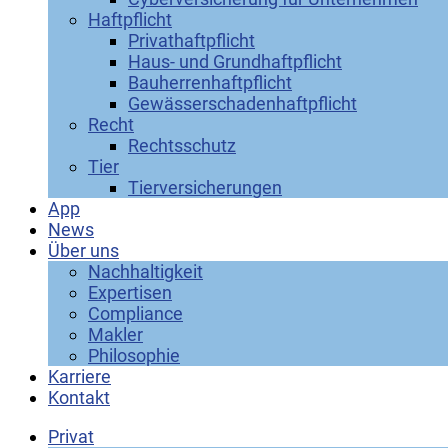
Haftpflicht
Privathaftpflicht
Haus- und Grundhaftpflicht
Bauherrenhaftpflicht
Gewässerschadenhaftpflicht
Recht
Rechtsschutz
Tier
Tierversicherungen
App
News
Über uns
Nachhaltigkeit
Expertisen
Compliance
Makler
Philosophie
Karriere
Kontakt
Privat