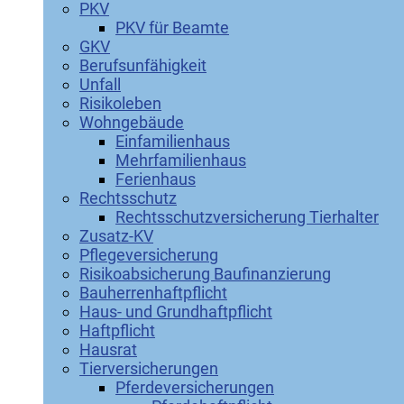
PKV
PKV für Beamte
GKV
Berufsunfähigkeit
Unfall
Risikoleben
Wohngebäude
Einfamilienhaus
Mehrfamilienhaus
Ferienhaus
Rechtsschutz
Rechtsschutzversicherung Tierhalter
Zusatz-KV
Pflegeversicherung
Risikoabsicherung Baufinanzierung
Bauherrenhaftpflicht
Haus- und Grundhaftpflicht
Haftpflicht
Hausrat
Tierversicherungen
Pferdeversicherungen