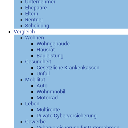
Unternehmer
Ehepaare
Eltern
Rentner
Scheidung
Vergleich
Wohnen
Wohngebäude
Hausrat
Bauleistung
Gesundheit
Gesetzliche Krankenkassen
Unfall
Mobilität
Auto
Wohnmnobil
Motorrad
Leben
Multirente
Private Cyberversicherung
Gewerbe
Cyberversicherung für Unternehmen