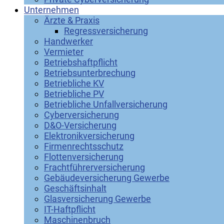
Unternehmen
Ärzte & Praxis
Regressversicherung
Handwerker
Vermieter
Betriebshaftpflicht
Betriebsunterbrechung
Betriebliche KV
Betriebliche PV
Betriebliche Unfallversicherung
Cyberversicherung
D&O-Versicherung
Elektronikversicherung
Firmenrechtsschutz
Flottenversicherung
Frachtführerversicherung
Gebäudeversicherung Gewerbe
Geschäftsinhalt
Glasversicherung Gewerbe
IT-Haftpflicht
Maschinenbruch