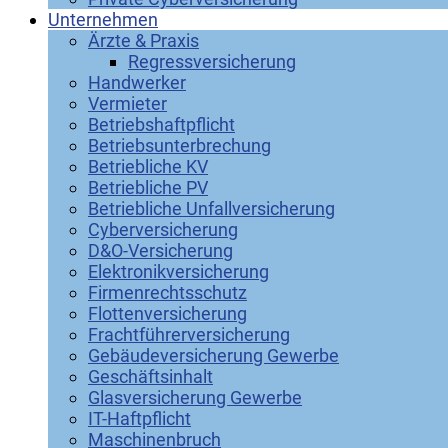
Unternehmen
Ärzte & Praxis
Regressversicherung
Handwerker
Vermieter
Betriebshaftpflicht
Betriebsunterbrechung
Betriebliche KV
Betriebliche PV
Betriebliche Unfallversicherung
Cyberversicherung
D&O-Versicherung
Elektronikversicherung
Firmenrechtsschutz
Flottenversicherung
Frachtführerversicherung
Gebäudeversicherung Gewerbe
Geschäftsinhalt
Glasversicherung Gewerbe
IT-Haftpflicht
Maschinenbruch