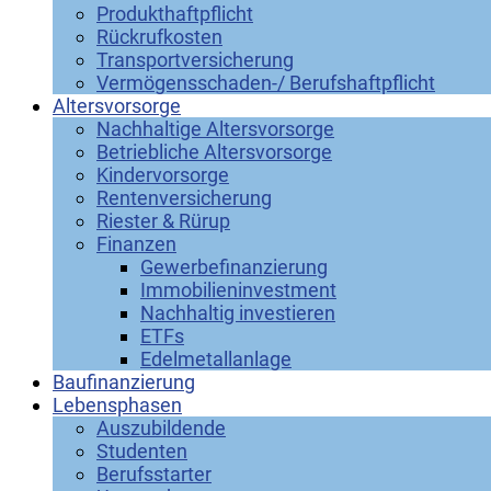
Produkthaftpflicht
Rückrufkosten
Transportversicherung
Vermögensschaden-/ Berufshaftpflicht
Altersvorsorge
Nachhaltige Altersvorsorge
Betriebliche Altersvorsorge
Kindervorsorge
Rentenversicherung
Riester & Rürup
Finanzen
Gewerbefinanzierung
Immobilieninvestment
Nachhaltig investieren
ETFs
Edelmetallanlage
Baufinanzierung
Lebensphasen
Auszubildende
Studenten
Berufsstarter