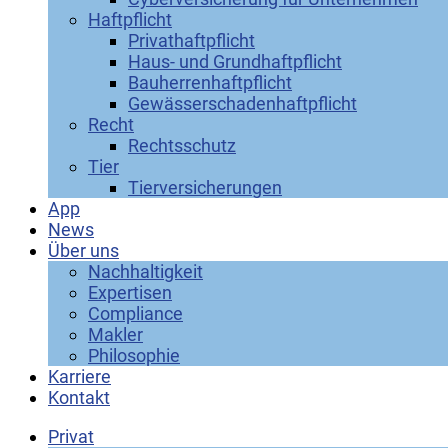
Haftpflicht
Privathaftpflicht
Haus- und Grundhaftpflicht
Bauherrenhaftpflicht
Gewässerschadenhaftpflicht
Recht
Rechtsschutz
Tier
Tierversicherungen
App
News
Über uns
Nachhaltigkeit
Expertisen
Compliance
Makler
Philosophie
Karriere
Kontakt
Privat