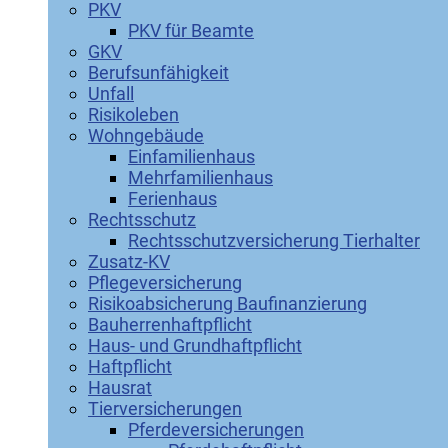
PKV
PKV für Beamte
GKV
Berufsunfähigkeit
Unfall
Risikoleben
Wohngebäude
Einfamilienhaus
Mehrfamilienhaus
Ferienhaus
Rechtsschutz
Rechtsschutzversicherung Tierhalter
Zusatz-KV
Pflegeversicherung
Risikoabsicherung Baufinanzierung
Bauherrenhaftpflicht
Haus- und Grundhaftpflicht
Haftpflicht
Hausrat
Tierversicherungen
Pferdeversicherungen