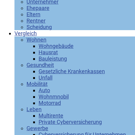
Unternehmer
Ehepaare
Eltern
Rentner
Scheidung
Vergleich
Wohnen
Wohngebäude
Hausrat
Bauleistung
Gesundheit
Gesetzliche Krankenkassen
Unfall
Mobilität
Auto
Wohnmnobil
Motorrad
Leben
Multirente
Private Cyberversicherung
Gewerbe
Cyberversicherung für Unternehmen