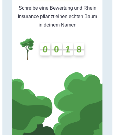
Schreibe eine Bewertung und Rhein
Insurance pflanzt einen echten Baum
in deinem Namen
0
0
1
8
0
0
1
8
0
7