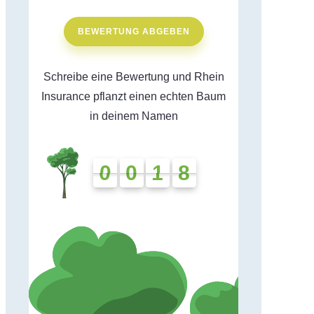
BEWERTUNG ABGEBEN
Schreibe eine Bewertung und Rhein
Insurance pflanzt einen echten Baum
in deinem Namen
0
0
1
8
0
0
1
8
0
7